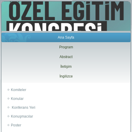
Ana Sayfa
Program
Abstract
İletişim
İngilizce
Komiteler
Konular
Konferans Yeri
Konuşmacılar
Poster